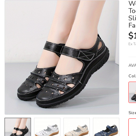
Wo
To
Sl
Fa
$
Ex T
AVA
Co
Siz