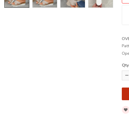
OV
Pat
Ope
Qty