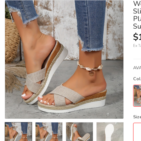
Wo
Sl
Pl
Su
$
Ex T
AVA
Co
Siz