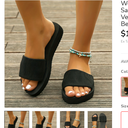
Wo
Sa
Ve
Be
$
Ex T
AVA
Co
Siz