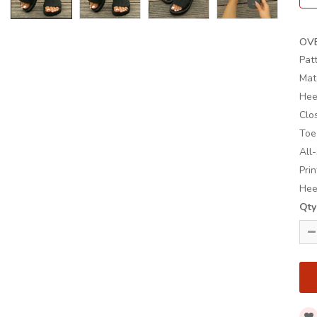
OV
Pat
Mate
Hee
Clo
Toe
All
Prin
Hee
Qty