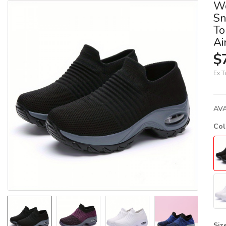
Wo
Sn
To
Ai
$
Ex T
AVA
Co
Siz