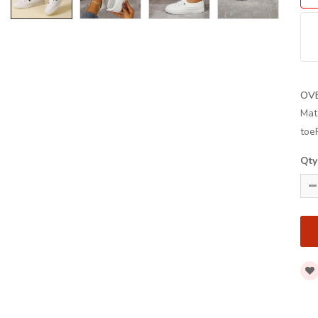
OV
Mat
toe
Qty