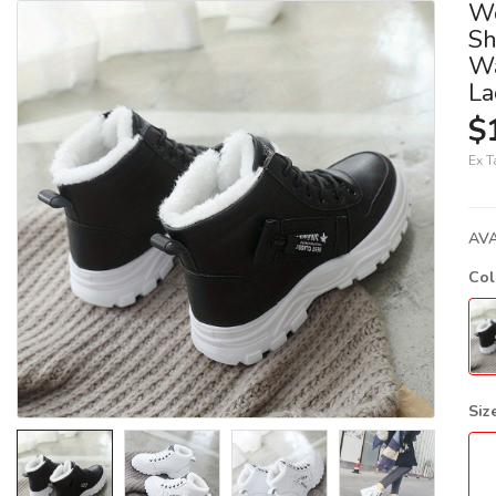
Wo
Sh
Wa
La
$
Ex T
AVA
Co
Siz