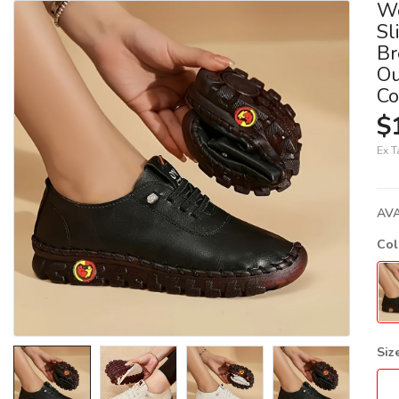
Wo
Sl
Br
Ou
Co
$
Ex T
AVA
Co
Siz