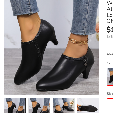
Wo
Al
Lo
Of
$
Ex T
AVA
Co
Siz