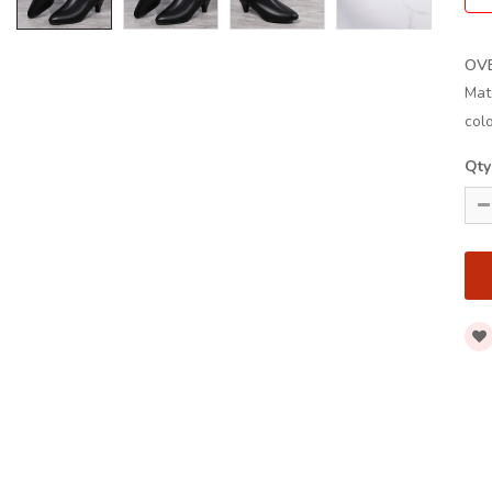
OV
Mat
col
Qty