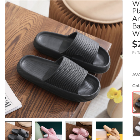
Wo
Pl
An
Ba
Wo
$
Ex T
AVA
Co