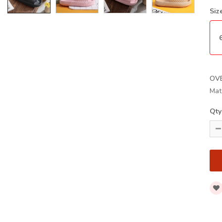
Siz
OV
Mat
Qty