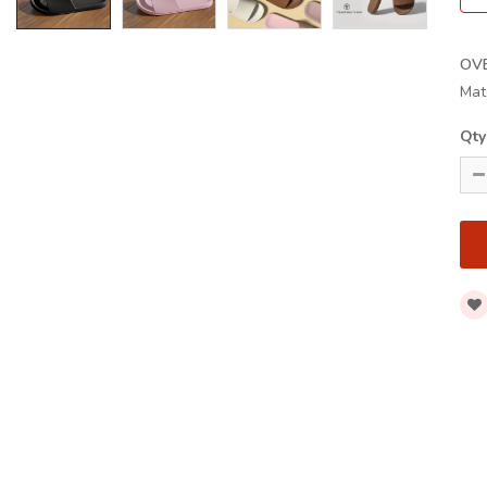
OV
Mat
Qty