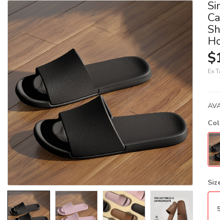
Si
Ca
Sh
Ho
$
Ex T
AVA
Co
Siz